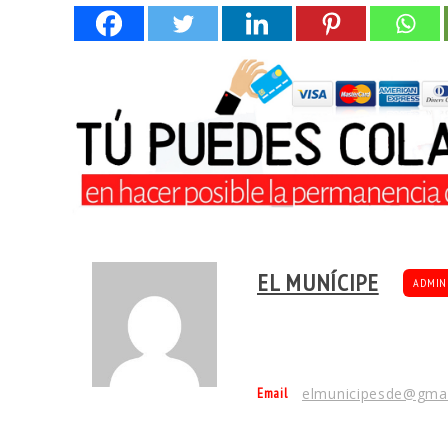
EL MUNÍCIPE
ADMIN
Email
elmunicipesde@gma