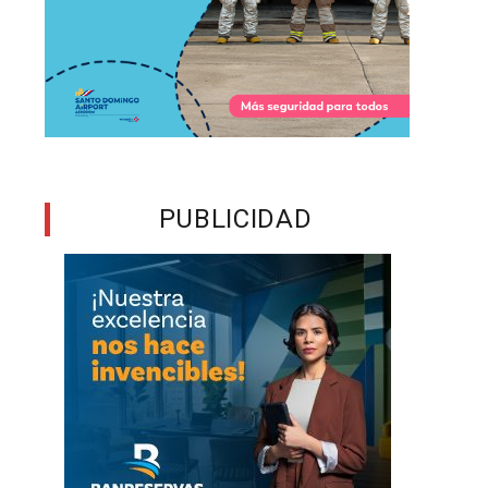
5
s
n
n
PUBLICIDAD
e
l
a
s