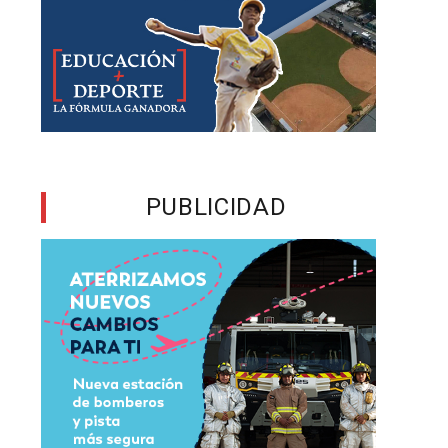
l
o
s
n
d
d
PUBLICIDAD
2
,
s
e
a