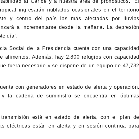
abilidad al Caribe y a nuestra área de pronósticos. “E
opical ingresarán nublados ocasionales en el territori
ste y centro del país las más afectadas por lluvia
omenzará a incrementarse desde la mañana. La depresió
te día”.
ncia Social de la Presidencia cuenta con una capacida
de alimentos. Además, hay 2,800 refugios con capacida
ue fuera necesario y se dispone de un equipo de 47,73
uenta con generadores en estado de alerta y operación
os y la cadena de suministro se encuentra en óptima
transmisión está en estado de alerta, con el plan d
ras eléctricas están en alerta y en sesión continua par