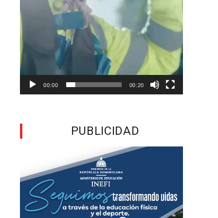
y
e
a
s
00:00
00:20
6
a
PUBLICIDAD
a
a
e