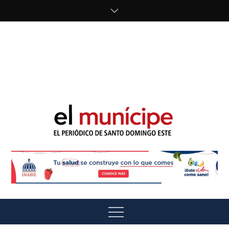
Skip
to
content
cipe.com/wp-
content/uploads/2023/10/F8WDDzzWwAEEBKD.jpeg"
alt="" />
El Munícipe
El periódico de Santo Domingo Este
Menu