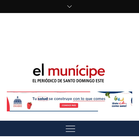
Skip
to
content
cipe.com/wp-
content/uploads/2023/10/F8WDDzzWwAEEBKD.jpeg"
alt="" />
El Munícipe
El periódico de Santo Domingo Este
Menu