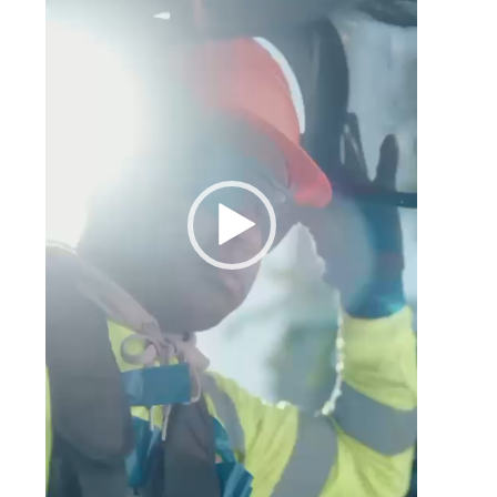
s
a
s
e