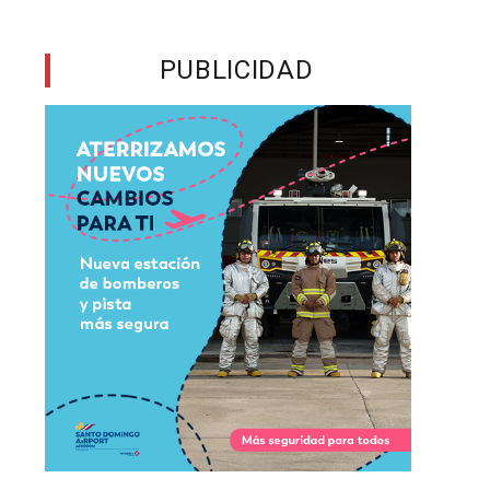
e
PUBLICIDAD
l
ó
0
s
ó
e
n