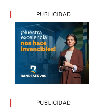
l
PUBLICIDAD
s
á
a
s
e
PUBLICIDAD