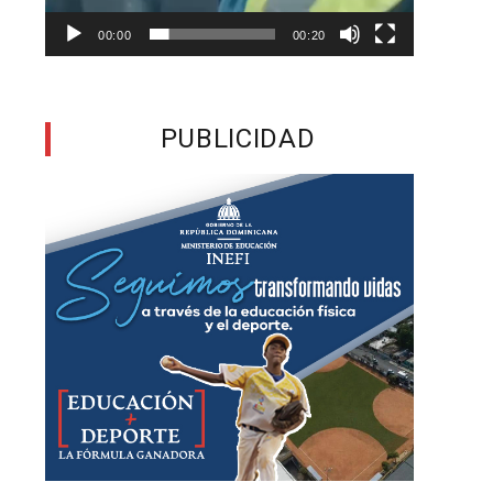
00:00
00:20
y
6
PUBLICIDAD
á
s
e
u
d