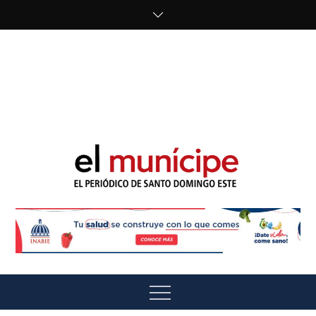
Skip
to
content
cipe.com/wp-
content/uploads/2023/10/F8WDDzzWwAEEBKD.jpeg"
alt="" />
El Munícipe
El periódico de Santo Domingo Este
Menu