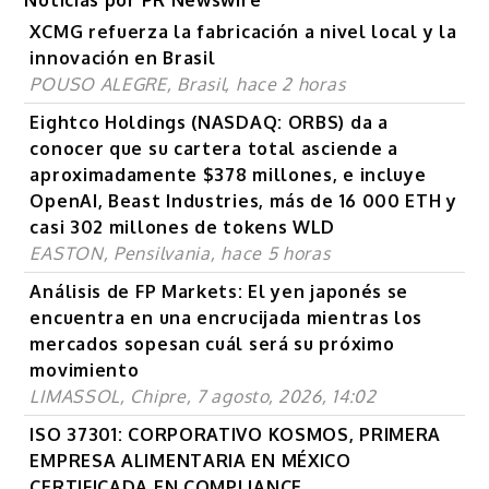
Noticias por PR Newswire
XCMG refuerza la fabricación a nivel local y la
innovación en Brasil
POUSO ALEGRE, Brasil, hace 2 horas
Eightco Holdings (NASDAQ: ORBS) da a
conocer que su cartera total asciende a
aproximadamente $378 millones, e incluye
OpenAI, Beast Industries, más de 16 000 ETH y
casi 302 millones de tokens WLD
EASTON, Pensilvania, hace 5 horas
Análisis de FP Markets: El yen japonés se
encuentra en una encrucijada mientras los
mercados sopesan cuál será su próximo
movimiento
LIMASSOL, Chipre, 7 agosto, 2026, 14:02
ISO 37301: CORPORATIVO KOSMOS, PRIMERA
EMPRESA ALIMENTARIA EN MÉXICO
CERTIFICADA EN COMPLIANCE