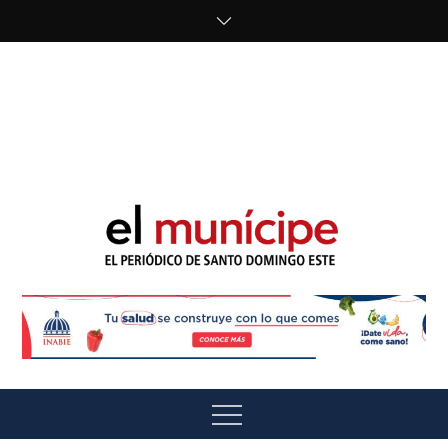
Skip
to
content
cipe.com/wp-
content/uploads/2023/10/F8WDDzzWwAEEBKD.jpeg"
alt="" />
El Munícipe
El periódico de Santo Domingo Este
Menu