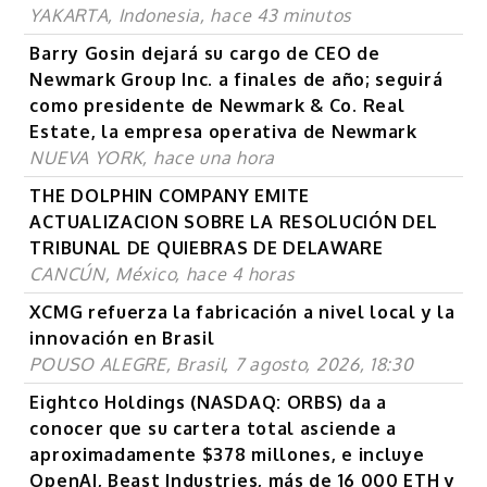
YAKARTA, Indonesia, hace 43 minutos
Barry Gosin dejará su cargo de CEO de
Newmark Group Inc. a finales de año; seguirá
como presidente de Newmark & Co. Real
Estate, la empresa operativa de Newmark
NUEVA YORK, hace una hora
THE DOLPHIN COMPANY EMITE
ACTUALIZACION SOBRE LA RESOLUCIÓN DEL
TRIBUNAL DE QUIEBRAS DE DELAWARE
CANCÚN, México, hace 4 horas
XCMG refuerza la fabricación a nivel local y la
innovación en Brasil
POUSO ALEGRE, Brasil, 7 agosto, 2026, 18:30
Eightco Holdings (NASDAQ: ORBS) da a
conocer que su cartera total asciende a
aproximadamente $378 millones, e incluye
OpenAI, Beast Industries, más de 16 000 ETH y