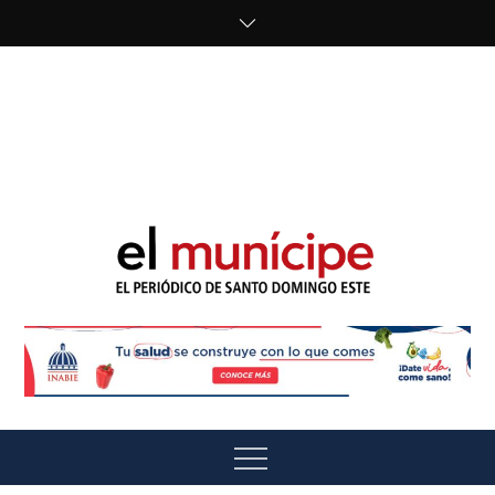
Skip
to
content
cipe.com/wp-
content/uploads/2023/10/F8WDDzzWwAEEBKD.jpeg"
alt="" />
El Munícipe
El periódico de Santo Domingo Este
Menu