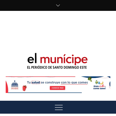
Skip
to
content
cipe.com/wp-
content/uploads/2023/10/F8WDDzzWwAEEBKD.jpeg"
alt="" />
El Munícipe
El periódico de Santo Domingo Este
Menu