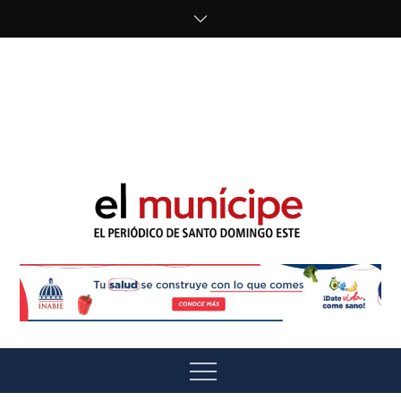
Skip
to
content
cipe.com/wp-
content/uploads/2023/10/F8WDDzzWwAEEBKD.jpeg"
alt="" />
El Munícipe
El periódico de Santo Domingo Este
Menu