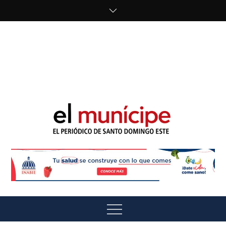
Skip
to
content
cipe.com/wp-
content/uploads/2023/10/F8WDDzzWwAEEBKD.jpeg"
alt="" />
El Munícipe
El periódico de Santo Domingo Este
Menu