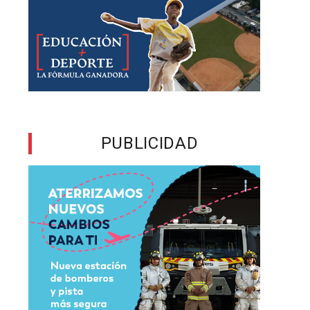
s
e
l
s
PUBLICIDAD
,
o
s
s
n