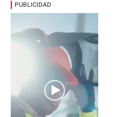
PUBLICIDAD
Reproductor
de
vídeo
n
s
e