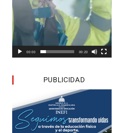
a
,
n
a
00:00
00:20
s
o
PUBLICIDAD
e
a
e