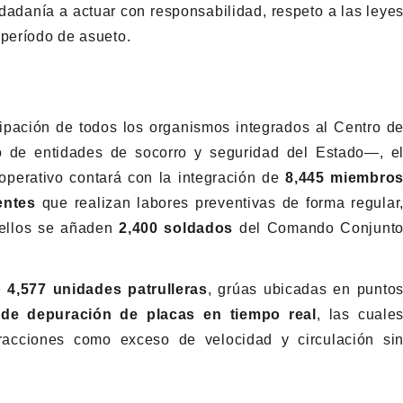
iudadanía a actuar con responsabilidad, respeto a las leye
 período de asueto.
ipación de todos los organismos integrados al Centro d
 de entidades de socorro y seguridad del Estado—, e
perativo contará con la integración de
8,445 miembro
entes
que realizan labores preventivas de forma regular
 ellos se añaden
2,400 soldados
del Comando Conjunt
de
4,577 unidades patrulleras
, grúas ubicadas en punto
de depuración de placas en tiempo real
, las cuale
nfracciones como exceso de velocidad y circulación si