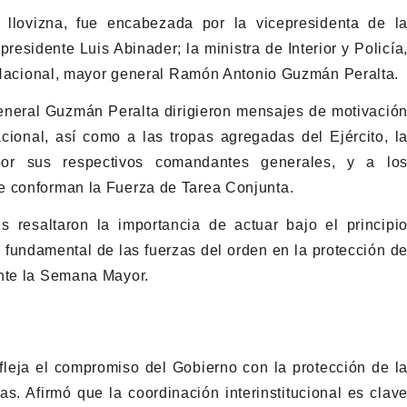
 llovizna, fue encabezada por la vicepresidenta de l
esidente Luis Abinader; la ministra de Interior y Policía
ía Nacional, mayor general Ramón Antonio Guzmán Peralta.
 general Guzmán Peralta dirigieron mensajes de motivació
ional, así como a las tropas agregadas del Ejército, l
r sus respectivos comandantes generales, y a lo
e conforman la Fuerza de Tarea Conjunta.
 resaltaron la importancia de actuar bajo el principi
ol fundamental de las fuerzas del orden en la protección d
ante la Semana Mayor.
efleja el compromiso del Gobierno con la protección de l
as. Afirmó que la coordinación interinstitucional es clav