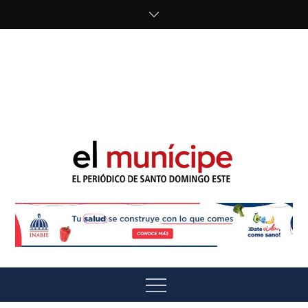
Skip
to
content
cipe.com/wp-
content/uploads/2023/10/F8WDDzzWwAEEBKD.jpeg"
alt="" />
El Munícipe
El periódico de Santo Domingo Este
Menu