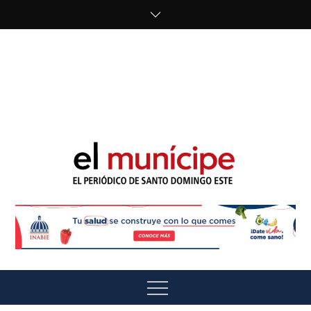
Skip
to
content
cipe.com/wp-
content/uploads/2023/10/F8WDDzzWwAEEBKD.jpeg"
alt="" />
El Munícipe
El periódico de Santo Domingo Este
Menu