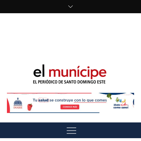
Skip
to
content
cipe.com/wp-
content/uploads/2023/10/F8WDDzzWwAEEBKD.jpeg"
alt="" />
El Munícipe
El periódico de Santo Domingo Este
Menu