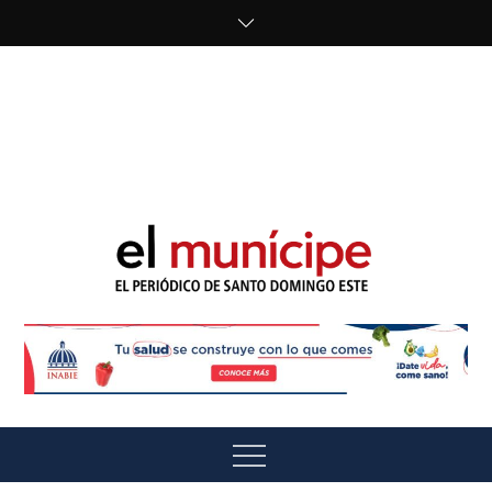
Skip
to
content
cipe.com/wp-
content/uploads/2023/10/F8WDDzzWwAEEBKD.jpeg"
alt="" />
El Munícipe
El periódico de Santo Domingo Este
Menu