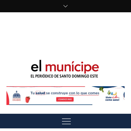
Skip
to
content
cipe.com/wp-
content/uploads/2023/10/F8WDDzzWwAEEBKD.jpeg"
alt="" />
El Munícipe
El periódico de Santo Domingo Este
Menu