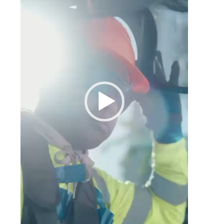
a
e
l
e
e
,
s
e