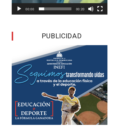
,
00:00
00:20
l
PUBLICIDAD
o
s
s
n
l