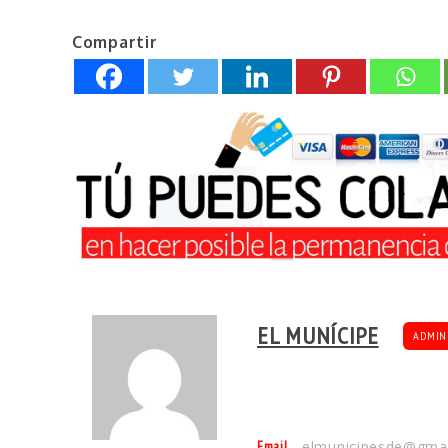
Compartir
EL MUNÍCIPE
ADMIN
Email
elmunicipesde@gma