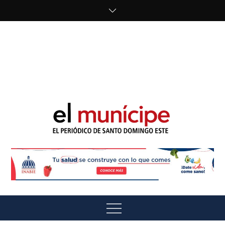
Skip
to
content
cipe.com/wp-
content/uploads/2023/10/F8WDDzzWwAEEBKD.jpeg"
alt="" />
El Munícipe
El periódico de Santo Domingo Este
Menu