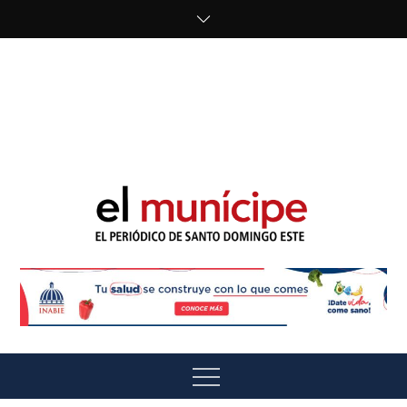
Skip
to
content
cipe.com/wp-
content/uploads/2023/10/F8WDDzzWwAEEBKD.jpeg"
alt="" />
El Munícipe
El periódico de Santo Domingo Este
Menu