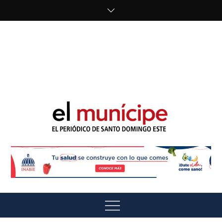
Skip
to
content
cipe.com/wp-
content/uploads/2023/10/F8WDDzzWwAEEBKD.jpeg"
alt="" />
El Munícipe
El periódico de Santo Domingo Este
Menu