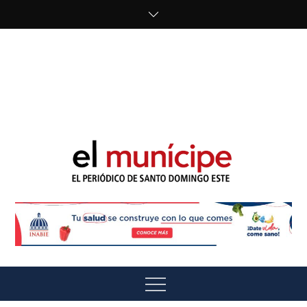
Skip
to
content
cipe.com/wp-
content/uploads/2023/10/F8WDDzzWwAEEBKD.jpeg"
alt="" />
El Munícipe
El periódico de Santo Domingo Este
Menu