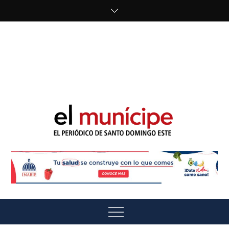
Skip
to
content
cipe.com/wp-
content/uploads/2023/10/F8WDDzzWwAEEBKD.jpeg"
alt="" />
El Munícipe
El periódico de Santo Domingo Este
Menu