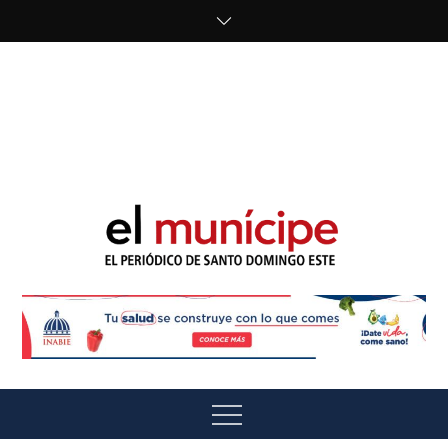
Skip
to
content
cipe.com/wp-
content/uploads/2023/10/F8WDDzzWwAEEBKD.jpeg"
alt="" />
El Munícipe
El periódico de Santo Domingo Este
Menu