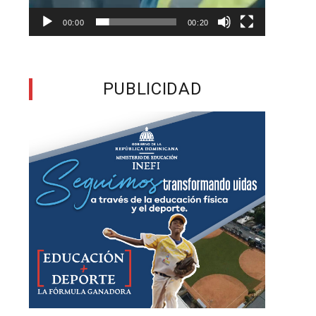
00:00
00:20
e
a
PUBLICIDAD
l
a
s
l
e
e