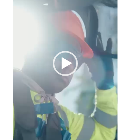
a
s
a
n
,