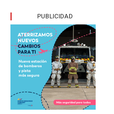
l
PUBLICIDAD
o
r
s
e
n
a
n
o