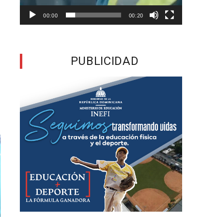
00:00
00:20
o
s
y
PUBLICIDAD
s
a
s