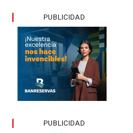
o
PUBLICIDAD
,
s
s
a
l
e
PUBLICIDAD