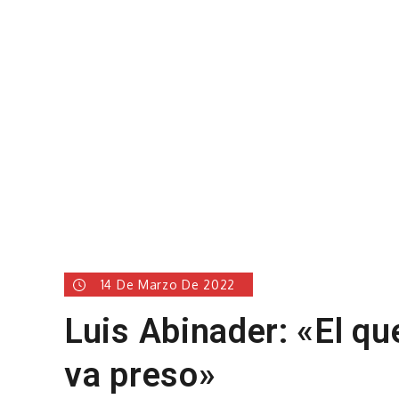
14 De Marzo De 2022
Luis Abinader: «El qu
va preso»