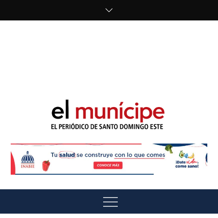
Skip
to
content
cipe.com/wp-
content/uploads/2023/10/F8WDDzzWwAEEBKD.jpeg"
alt="" />
El Munícipe
El periódico de Santo Domingo Este
Menu