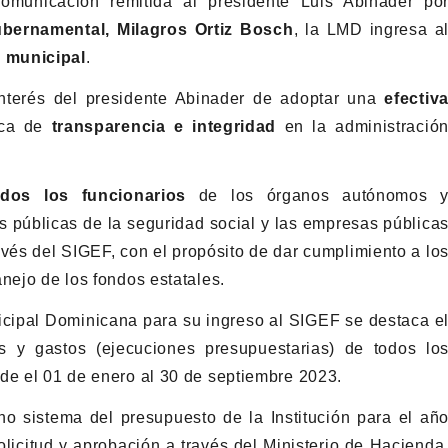
municación remitida al presidente Luis Abinader po
ubernamental, Milagros Ortiz Bosch
, la LMD ingresa a
a municipal
.
nterés del presidente Abinader de adoptar una
efectiv
tica de
transparencia e integridad
en la administració
dos los funcionarios
de los órganos autónomos 
es públicas de la seguridad social y las empresas pública
avés del SIGEF, con el propósito de dar cumplimiento a lo
nejo de los fondos estatales.
icipal Dominicana para su ingreso al SIGEF se destaca e
s y gastos (ejecuciones presupuestarias) de todos lo
de el 01 de enero al 30 de septiembre 2023.
ho sistema del presupuesto de la Institución para el añ
olicitud y aprobación a través del Ministerio de Hacienda