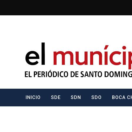
Skip
to
content
cipe.com
INICIO
SDE
SDN
SDO
BOCA C