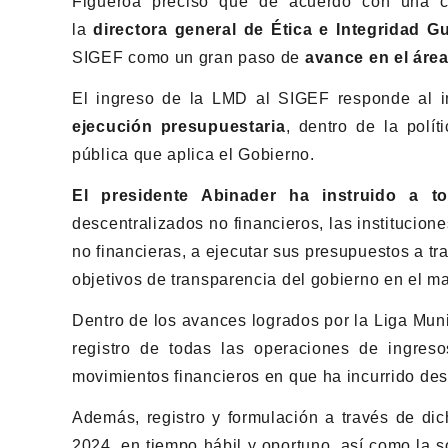
Figueroa precisó que de acuerdo con una co
la
directora general de Ética e Integridad G
SIGEF como un gran paso de
avance en el áre
El ingreso de la LMD al SIGEF responde al i
ejecución presupuestaria
, dentro de la polí
pública que aplica el Gobierno.
El presidente Abinader ha instruido a to
descentralizados no financieros, las institucion
no financieras, a ejecutar sus presupuestos a tr
objetivos de transparencia del gobierno en el ma
Dentro de los avances logrados por la Liga Mun
registro de todas las operaciones de ingreso
movimientos financieros en que ha incurrido des
Además, registro y formulación a través de dic
2024, en tiempo hábil y oportuno, así como la s