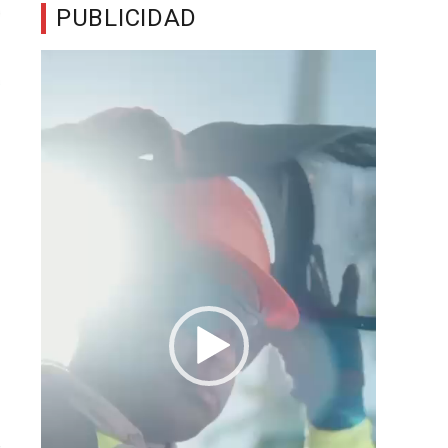
PUBLICIDAD
Reproductor
de
vídeo
a
n