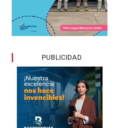
a
a
y
PUBLICIDAD