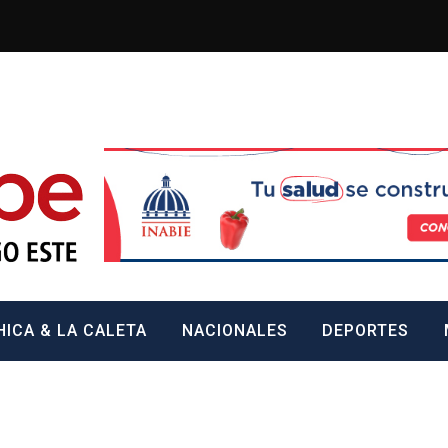
/wp-content/uploads/2023/10/F8WDDzzWwAEEBKD.jpeg" 
El Munícipe
El periódico de Santo Domingo Este
HICA & LA CALETA
NACIONALES
DEPORTES