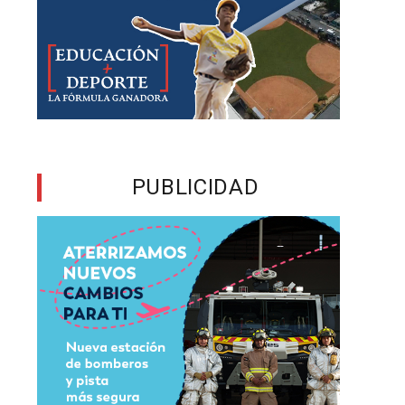
s
a
y
a
PUBLICIDAD
e
s
l
l
s
o