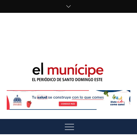
Skip
to
content
cipe.com/wp-
content/uploads/2023/10/F8WDDzzWwAEEBKD.jpeg"
alt="" />
El Munícipe
El periódico de Santo Domingo Este
Menu