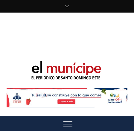
Skip
to
content
cipe.com/wp-
content/uploads/2023/10/F8WDDzzWwAEEBKD.jpeg"
alt="" />
El Munícipe
El periódico de Santo Domingo Este
Menu