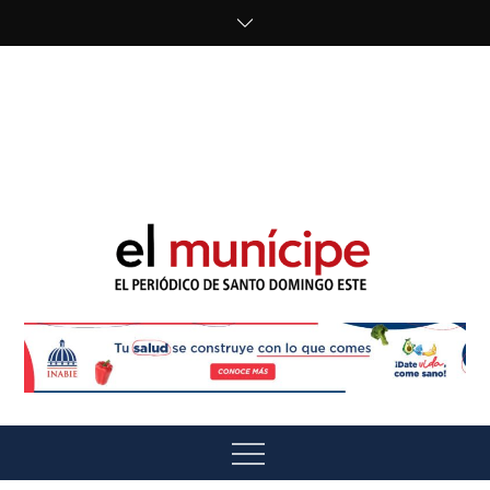
Skip
to
content
cipe.com/wp-
content/uploads/2023/10/F8WDDzzWwAEEBKD.jpeg"
alt="" />
El Munícipe
El periódico de Santo Domingo Este
Menu