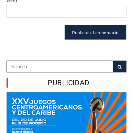
Web
Search
Sear
for:
PUBLICIDAD