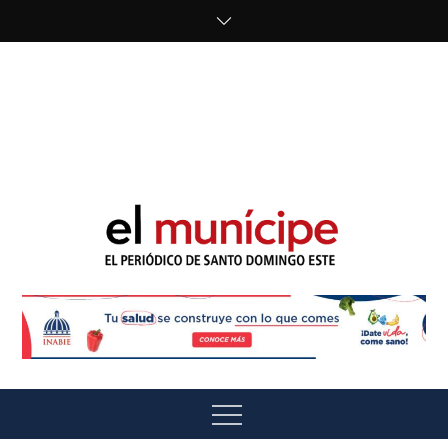
Skip
to
content
cipe.com/wp-
content/uploads/2023/10/F8WDDzzWwAEEBKD.jpeg"
alt="" />
El Munícipe
El periódico de Santo Domingo Este
Menu