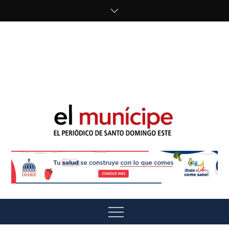
Skip
to
content
cipe.com/wp-
content/uploads/2023/10/F8WDDzzWwAEEBKD.jpeg"
alt="" />
El Munícipe
El periódico de Santo Domingo Este
Menu