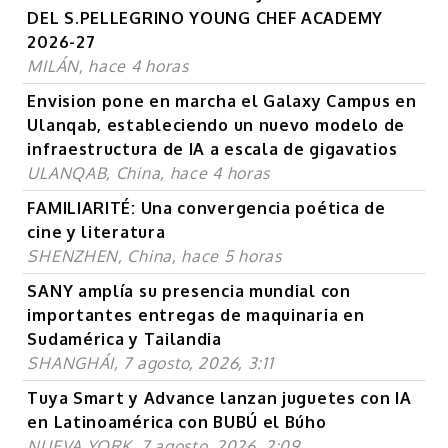
DEL S.PELLEGRINO YOUNG CHEF ACADEMY
2026-27
MILÁN, hace 4 horas
Envision pone en marcha el Galaxy Campus en
Ulanqab, estableciendo un nuevo modelo de
infraestructura de IA a escala de gigavatios
ULANQAB, China, hace 4 horas
FAMILIARITÉ: Una convergencia poética de
cine y literatura
SHENZHEN, China, hace 5 horas
SANY amplía su presencia mundial con
importantes entregas de maquinaria en
Sudamérica y Tailandia
SHANGHÁI, 7 agosto, 2026, 3:11
Tuya Smart y Advance lanzan juguetes con IA
en Latinoamérica con BUBÚ el Búho
NUEVA YORK, 7 agosto, 2026, 2:09