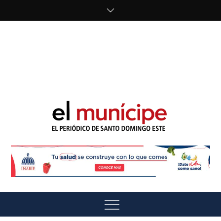
Skip
to
content
cipe.com/wp-
content/uploads/2023/10/F8WDDzzWwAEEBKD.jpeg"
alt="" />
El Munícipe
El periódico de Santo Domingo Este
Menu