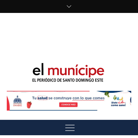
Skip
to
content
cipe.com/wp-
content/uploads/2023/10/F8WDDzzWwAEEBKD.jpeg"
alt="" />
El Munícipe
El periódico de Santo Domingo Este
Menu