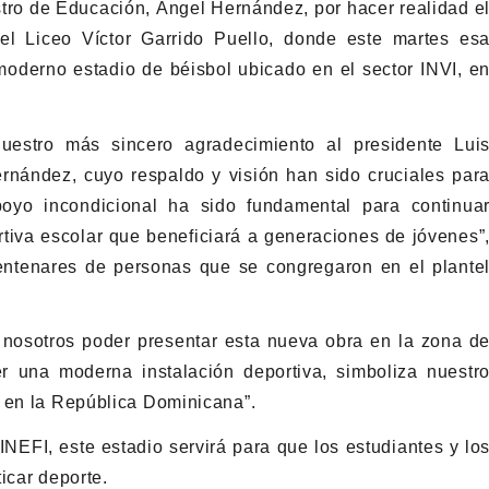
istro de Educación, Ángel Hernández, por hacer realidad e
el Liceo Víctor Garrido Puello, donde este martes es
 moderno estadio de béisbol ubicado en el sector INVI, e
uestro más sincero agradecimiento al presidente Lui
rnández, cuyo respaldo y visión han sido cruciales par
poyo incondicional ha sido fundamental para continua
rtiva escolar que beneficiará a generaciones de jóvenes”
entenares de personas que se congregaron en el plante
 nosotros poder presentar esta nueva obra en la zona d
er una moderna instalación deportiva, simboliza nuestr
r en la República Dominicana”.
NEFI, este estadio servirá para que los estudiantes y lo
icar deporte.