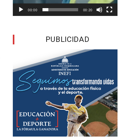
l
00:00
00:20
a
n
PUBLICIDAD
s
a
r
,
l
e
o
s