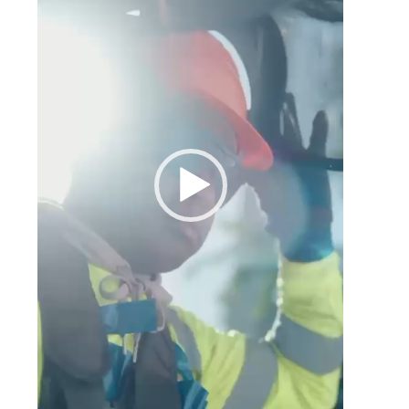
o
n
l
o
a
,