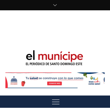
Skip
to
content
cipe.com/wp-
content/uploads/2023/10/F8WDDzzWwAEEBKD.jpeg"
alt="" />
El Munícipe
El periódico de Santo Domingo Este
Menu