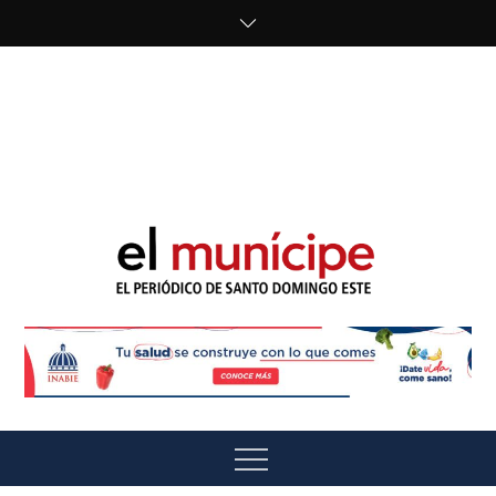
Skip
to
content
cipe.com/wp-
content/uploads/2023/10/F8WDDzzWwAEEBKD.jpeg"
alt="" />
El Munícipe
El periódico de Santo Domingo Este
Menu