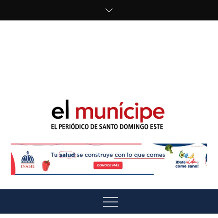
Skip
to
content
cipe.com/wp-
content/uploads/2023/10/F8WDDzzWwAEEBKD.jpeg"
alt="" />
El Munícipe
El periódico de Santo Domingo Este
Menu