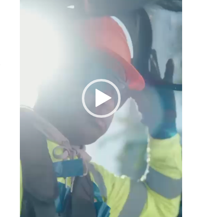
y
r
.
s
o
1
,
a
n