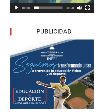
00:00
00:20
,
s
PUBLICIDAD
a
u
a
e