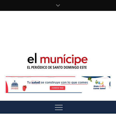
Skip
to
content
cipe.com/wp-
content/uploads/2023/10/F8WDDzzWwAEEBKD.jpeg"
alt="" />
El Munícipe
El periódico de Santo Domingo Este
Menu