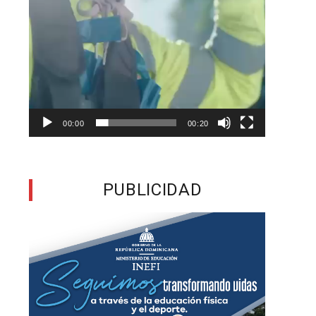
e
e
s
00:00
00:20
l
e
PUBLICIDAD
a
s
s