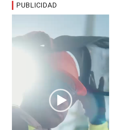
PUBLICIDAD
Reproductor
de
vídeo
s
,