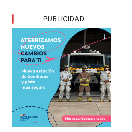
s
PUBLICIDAD
a
l
a
y
a
n