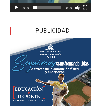
00:00
00:20
a
s
PUBLICIDAD
d
a
s
a
y