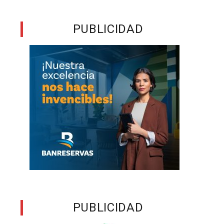
,
a
PUBLICIDAD
e
e
s
n
o
PUBLICIDAD