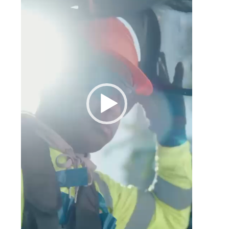
n
a
e
l
3
a