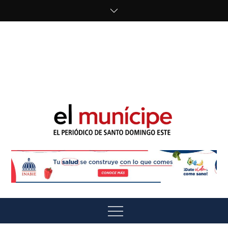
Skip
to
content
cipe.com/wp-
content/uploads/2023/10/F8WDDzzWwAEEBKD.jpeg"
alt="" />
El Munícipe
El periódico de Santo Domingo Este
Menu