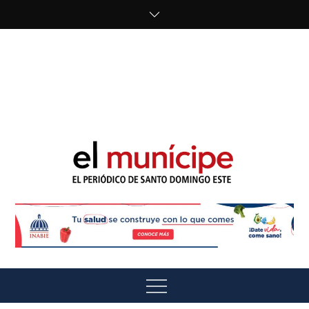
Skip
to
content
cipe.com/wp-
content/uploads/2023/10/F8WDDzzWwAEEBKD.jpeg"
alt="" />
El Munícipe
El periódico de Santo Domingo Este
Menu