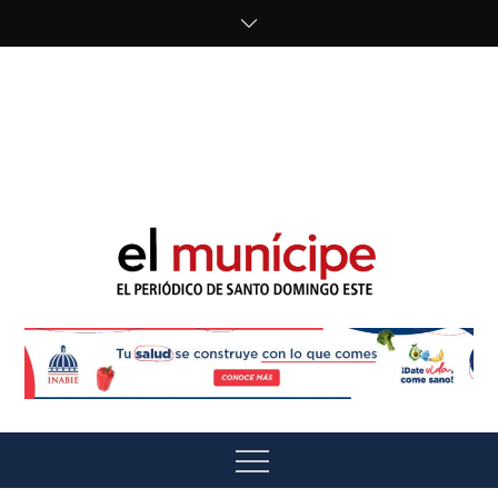
Skip
to
content
cipe.com/wp-
content/uploads/2023/10/F8WDDzzWwAEEBKD.jpeg"
alt="" />
El Munícipe
El periódico de Santo Domingo Este
Menu