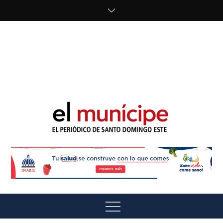
Skip
to
content
cipe.com/wp-
content/uploads/2023/10/F8WDDzzWwAEEBKD.jpeg"
alt="" />
El Munícipe
El periódico de Santo Domingo Este
Menu