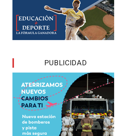
l
PUBLICIDAD
s
o
a
a
a