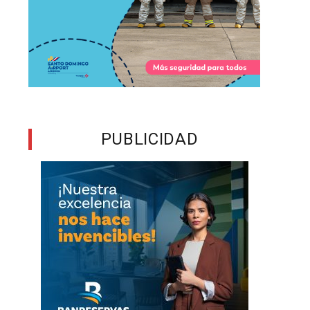
a
a
a
s
PUBLICIDAD