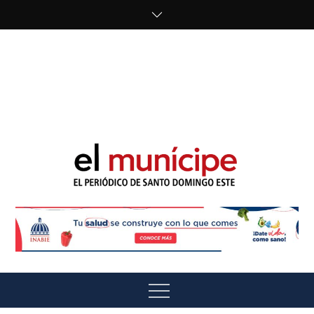
Skip
to
content
cipe.com/wp-
content/uploads/2023/10/F8WDDzzWwAEEBKD.jpeg"
alt="" />
El Munícipe
El periódico de Santo Domingo Este
Menu