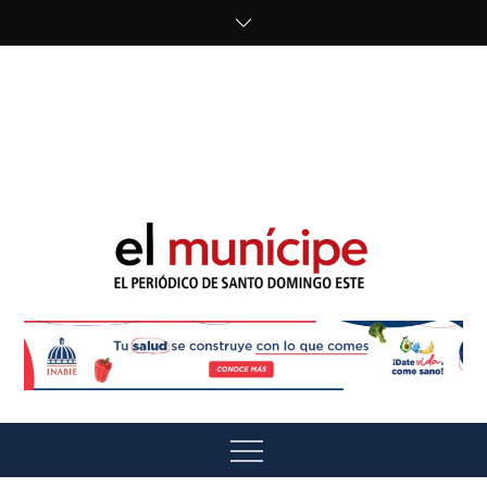
Skip
to
content
cipe.com/wp-
content/uploads/2023/10/F8WDDzzWwAEEBKD.jpeg"
alt="" />
El Munícipe
El periódico de Santo Domingo Este
Menu