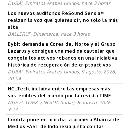
DUBÁI, Emiratos Árabes Unidos, hace 3 horas
Los nuevos audífonos ReSound Sensia™
realzan la voz que quieres oír, no solo la más
alta
BALLERUP, Dinamarca, hace 3 horas
Bybit demanda a Corea del Norte y al Grupo
Lazarus y consigue una medida cautelar que
congela los activos robados en una iniciativa
histórica de recuperación de criptoactivos
DUBAI, Emiratos Árabes Unidos, 9 agosto, 2026,
20:04
HCLTech, incluida entre las empresas más
sostenibles del mundo por la revista TIME
NUEVA YORK y NOIDA (India), 8 agosto, 2026,
9:23
Coolita pone en marcha la primera Alianza de
Medios FAST de Indonesia junto con las