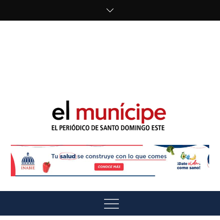
Skip
to
content
cipe.com/wp-
content/uploads/2023/10/F8WDDzzWwAEEBKD.jpeg"
alt="" />
El Munícipe
El periódico de Santo Domingo Este
Menu